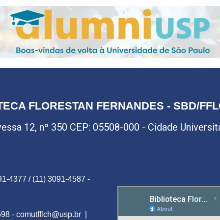
TECA FLORESTAN FERNANDES - SBD/FF
avessa 12, nº 350 CEP: 05508-000 - Cidade Universitár
91-4377 / (11) 3091-4587 -
598 -
comutfflch@usp.br
|