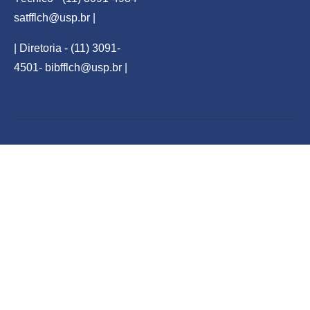
satfflch@usp.br
|
| Diretoria - (11) 3091-
4501-
bibfflch@usp.br
|