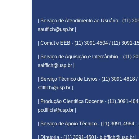
| Serviço de Atendimento ao Usuário - (11) 30
saufflch@usp.br
|
| Comut e EEB - (11) 3091-4504 / (11) 3091-1
| Serviço de Aquisição e Intercâmbio – (11) 3
saifflch@usp.br
|
| Serviço Técnico de Livros - (11) 3091-4818 /
stlfflch@usp.br
|
| Produção Científica Docente - (11) 3091-484
pcdfflch@usp.br
|
| Serviço de Apoio Técnico - (11) 3091-4984 -
| Diretoria - (11) 3091-4501-
bibfflch@usp.br
|