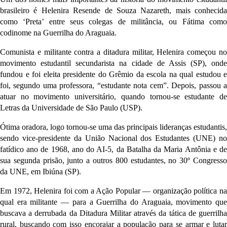
brasileiro é Helenira Resende de Souza Nazareth, mais conhecida 
como ‘Preta’ entre seus colegas de militância, ou Fátima como 
codinome na Guerrilha do Araguaia. 
Comunista e militante contra a ditadura militar, Helenira começou no 
movimento estudantil secundarista na cidade de Assis (SP), onde 
fundou e foi eleita presidente do Grêmio da escola na qual estudou e 
foi, segundo uma professora, “estudante nota cem”. Depois, passou a 
atuar no movimento universitário, quando tornou-se estudante de 
Letras da Universidade de São Paulo (USP).
Ótima oradora, logo tornou-se uma das principais lideranças estudantis, 
sendo vice-presidente da União Nacional dos Estudantes (UNE) no 
fatídico ano de 1968, ano do AI-5, da Batalha da Maria Antônia
 e de
sua segunda prisão, junto a outros 800 estudantes, no 30º Congresso 
da UNE, em Ibiúna (SP). 
Em 1972, Helenira foi com a Ação Popular — organização política na 
qual era militante — para a Guerrilha do Araguaia, movimento que 
buscava a derrubada da Ditadura Militar através da tática de guerrilha 
rural, buscando com isso encorajar a população para se armar e lutar 