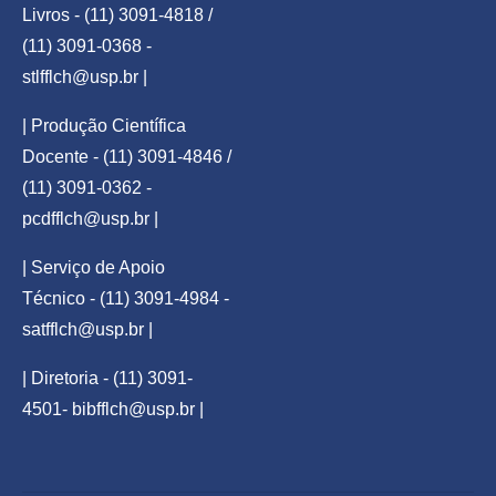
Livros - (11) 3091-4818 /
(11) 3091-0368 -
stlfflch@usp.br
|
| Produção Científica
Docente - (11) 3091-4846 /
(11) 3091-0362 -
pcdfflch@usp.br
|
| Serviço de Apoio
Técnico - (11) 3091-4984 -
satfflch@usp.br
|
| Diretoria - (11) 3091-
4501-
bibfflch@usp.br
|