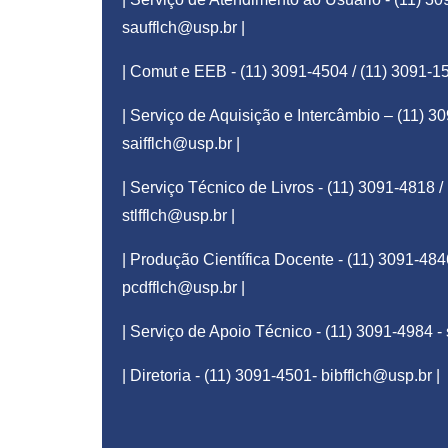
saufflch@usp.br
|
| Comut e EEB - (11) 3091-4504 / (11) 3091-1
| Serviço de Aquisição e Intercâmbio – (11) 3
saifflch@usp.br
|
| Serviço Técnico de Livros - (11) 3091-4818 /
stlfflch@usp.br
|
| Produção Científica Docente - (11) 3091-484
pcdfflch@usp.br
|
| Serviço de Apoio Técnico - (11) 3091-4984 -
| Diretoria - (11) 3091-4501-
bibfflch@usp.br
|