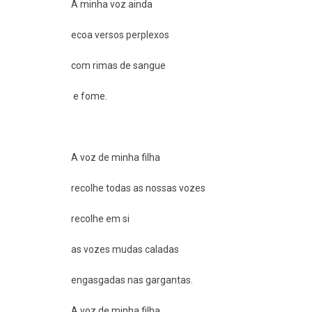
A minha voz ainda
ecoa versos perplexos
com rimas de sangue
e fome.
A voz de minha filha
recolhe todas as nossas vozes
recolhe em si
as vozes mudas caladas
engasgadas nas gargantas.
A voz de minha filha