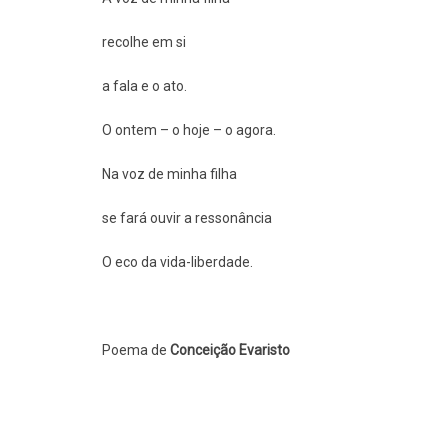
recolhe em si
a fala e o ato.
O ontem – o hoje – o agora.
Na voz de minha filha
se fará ouvir a ressonância
O eco da vida-liberdade.
Poema de
Conceição Evaristo