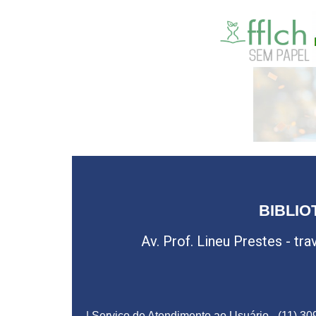
BIBLIO
Av. Prof. Lineu Prestes - tr
| Serviço de Atendimento ao Usuário - (11) 30