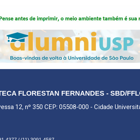
TECA FLORESTAN FERNANDES - SBD/FF
avessa 12, nº 350 CEP: 05508-000 - Cidade Universitár
91-4377 / (11) 3091-4587 -