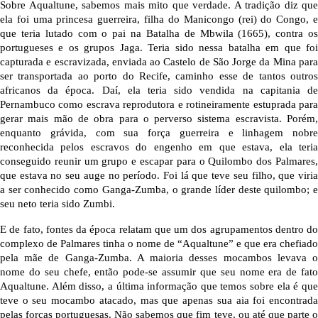
Sobre Aqualtune, sabemos mais mito que verdade. A tradição diz que 
ela foi uma princesa guerreira, filha do Manicongo (rei) do Congo, e 
que teria lutado com o pai na Batalha de Mbwila (1665), contra os 
portugueses e os grupos Jaga. Teria sido nessa batalha em que foi 
capturada e escravizada, enviada ao Castelo de São Jorge da Mina para 
ser transportada ao porto do Recife, caminho esse de tantos outros 
africanos da época. Daí, ela teria sido vendida na capitania de 
Pernambuco como escrava reprodutora e rotineiramente estuprada para 
gerar mais mão de obra para o perverso sistema escravista. Porém, 
enquanto grávida, com sua força guerreira e linhagem nobre 
reconhecida pelos escravos do engenho em que estava, ela teria 
conseguido reunir um grupo e escapar para o Quilombo dos Palmares, 
que estava no seu auge no período. Foi lá que teve seu filho, que viria 
a ser conhecido como Ganga-Zumba, o grande líder deste quilombo; e 
seu neto teria sido Zumbi.
E de fato, fontes da época relatam que um dos agrupamentos dentro do 
complexo de Palmares tinha o nome de “Aqualtune” e que era chefiado 
pela mãe de Ganga-Zumba. A maioria desses mocambos levava o 
nome do seu chefe, então pode-se assumir que seu nome era de fato 
Aqualtune. Além disso, a última informação que temos sobre ela é que 
teve o seu mocambo atacado, mas que apenas sua aia foi encontrada 
pelas forças portuguesas. Não sabemos que fim teve, ou até que parte o 