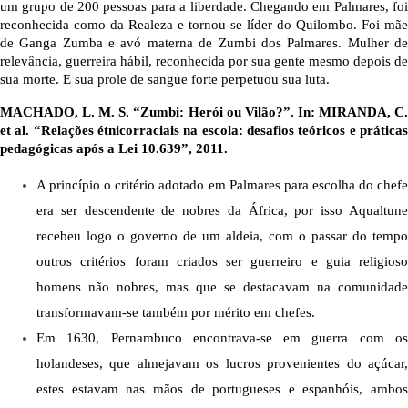
um grupo de 200 pessoas para a liberdade. Chegando em Palmares, foi 
reconhecida como da Realeza e tornou-se líder do Quilombo. Foi mãe 
de Ganga Zumba e avó materna de Zumbi dos Palmares. Mulher de 
relevância, guerreira hábil, reconhecida por sua gente mesmo depois de 
sua morte. E sua prole de sangue forte perpetuou sua luta.
MACHADO, L. M. S. “Zumbi: Herói ou Vilão?”. In: MIRANDA, C. 
et al. “Relações étnicorraciais na escola: desafios teóricos e práticas 
pedagógicas após a Lei 10.639”, 2011.
A princípio o critério adotado em Palmares para escolha do chefe 
era ser descendente de nobres da África, por isso Aqualtune 
recebeu logo o governo de um aldeia, com o passar do tempo 
outros critérios foram criados ser guerreiro e guia religioso 
homens não nobres, mas que se destacavam na comunidade 
transformavam-se também por mérito em chefes. 
Em 1630, Pernambuco encontrava-se em guerra com os 
holandeses, que almejavam os lucros provenientes do açúcar, 
estes estavam nas mãos de portugueses e espanhóis, ambos 