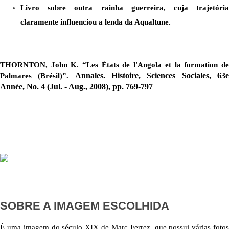
Livro sobre outra rainha guerreira, cuja trajetória 
claramente influenciou a lenda da Aqualtune.
THORNTON, John K. “Les États de l'Angola et la formation de 
Annales. Histoire, Sciences Sociales
, 63e
Palmares (Brésil)”. 
Année, No. 4 (Jul. - Aug., 2008), pp. 769-797
SOBRE A IMAGEM ESCOLHIDA
É uma imagem do século XIX de Marc Ferrez, que possui várias fotos 