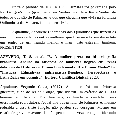
Entre o período de 1670 a 1687 Palmares foi governada pelo 
Rei Ganga-Zumba (que quer dizer Senhor Grande – Rei e Senhor de 
todos os que são de Palmares, e dos que chegam) que vivia na fortaleza 
Quilombola do Macaco, fundada em 1642. 
Aqualtune, Acotirene (lideranças dos Quilombos que trazem os 
mesmo nomes) e tantas outras mulheres que fizeram e fazem dessa luta 
um sonho de um mundo melhor e mais justo estavam, também, 
PRESENTES! 
AZEVEDO, T. S. et al. “3. A mulher preta na historiografia 
brasileira: análise da ausência de mulheres negras em livros 
didáticos de História do Ensino Fundamental II e Ensino Médio” In: 
“Práticas Educativas antirracistas:Desafios, Perspectivas e 
Estratégias em pesquisa”. Editora Científica Digital, 2023.
Aqualtune- Segundo Costa, (2017), Aqualtune foi uma Princesa 
guerreira, filha do rei do Congo, que liderou um exército de 10.000 
homens em batalha. Foi derrotada, capturada e vendida como 
escravizada reprodutora. Aqualtune ouviu falar de Palmares e, mesmo 
reduzida a essa triste função, não perdeu sua coragem. Mesmo em 
estado de gravidez avançada, não pensou duas vezes e fugiu, liderando 