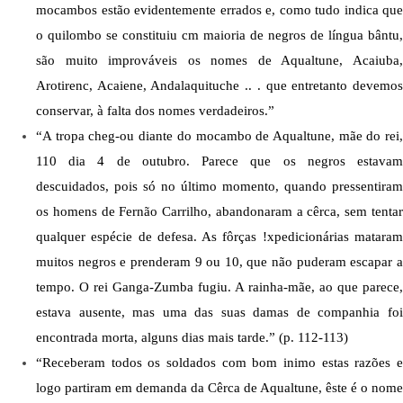
mocambos estão evidentemente errados e, como tudo indica que 
o quilombo se constituiu cm maioria de negros de língua bântu, 
são muito improváveis os nomes de Aqualtune, Acaiuba, 
Arotirenc, Acaiene, Andalaquituche .. . que entretanto devemos 
conservar, à falta dos nomes verdadeiros.”
“A tropa cheg-ou diante do mocambo de Aqualtune, mãe do rei, 
110 dia 4 de outubro. Parece que os negros estavam 
descuidados, pois só no último momento, quando pressentiram 
os homens de Fernão Carrilho, abandonaram a cêrca, sem tentar 
qualquer espécie de defesa. As fôrças !xpedicionárias mataram 
muitos negros e prenderam 9 ou 10, que não puderam escapar a 
tempo. O rei Ganga-Zumba fugiu. A rainha-mãe, ao que parece, 
estava ausente, mas uma das suas damas de companhia foi 
encontrada morta, alguns dias mais tarde.” (p. 112-113)
“Receberam todos os soldados com bom inimo estas razões e 
logo partiram em demanda da Cêrca de Aqualtune, êste é o nome 