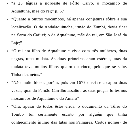
“a 25 léguas a noroeste de Pôrto Calvo, o mocambo de 
Aqualtune, mãe do rei;” p. 57
“Quanto a outros mocambos, há apenas conjeturas sôbre a sua 
localização. O de Andalaquituche, irmão do Zumbi, devia ficar 
na Serra do Cafuxi; o de Aqualtune, mãe do rei, em São José da 
Laje;”
“O rei era filho de Aqualtune e vivia com três mulheres, duas 
negras, uma mulata. As duas primeiras eram estéreis, mas da 
mulata teve muitos filhos quatro ou cinco, pelo que se sabe. 
Tinha dez netos.”
“Não muito idoso, porém, pois em 1677 o rei se escapou duas 
vêzes, quando Fernão Carrilho assaltou as suas praças-fortes nos 
mocambos de Aqualtune e do Amaro”
“Ora, apesar de todos êstes erros, o documento da Tôrre do 
Tombo foi certamente escrito por alguém que tinha 
conhecimento íntimo das lutas nos Palmares. Certos nomes· de 