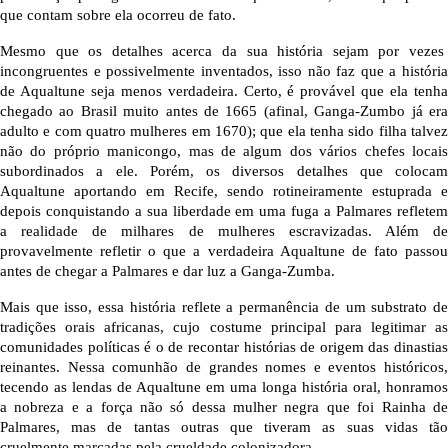
que contam sobre ela ocorreu de fato.
Mesmo que os detalhes acerca da sua história sejam por vezes  
incongruentes e possivelmente inventados, isso não faz que a história 
de Aqualtune seja menos verdadeira. Certo, é provável que ela tenha 
chegado ao Brasil muito antes de 1665 (afinal, Ganga-Zumbo já era 
adulto e com quatro mulheres em 1670); que ela tenha sido filha talvez 
não do próprio manicongo, mas de algum dos vários chefes locais 
subordinados a ele. Porém, os diversos detalhes que colocam 
Aqualtune aportando em Recife, sendo rotineiramente estuprada e 
depois conquistando a sua liberdade em uma fuga a Palmares refletem 
a realidade de milhares de mulheres escravizadas. Além de 
provavelmente refletir o que a verdadeira Aqualtune de fato passou 
antes de chegar a Palmares e dar luz a Ganga-Zumba.
Mais que isso, essa história reflete a permanência de um substrato de 
tradições orais africanas, cujo costume principal para legitimar as 
comunidades políticas é o de recontar histórias de origem das dinastias 
reinantes. Nessa comunhão de grandes nomes e eventos históricos, 
tecendo as lendas de Aqualtune em uma longa história oral, honramos 
a nobreza e a força não só dessa mulher negra que foi Rainha de 
Palmares, mas de tantas outras que tiveram as suas vidas tão 
cruelmente marcadas pela crueldade colonizadora.