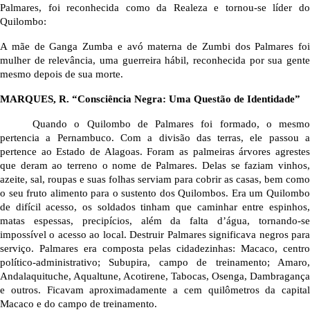
Palmares, foi reconhecida como da Realeza e tornou-se líder do 
Quilombo:
A mãe de Ganga Zumba e avó materna de Zumbi dos Palmares foi 
mulher de relevância, uma guerreira hábil, reconhecida por sua gente 
mesmo depois de sua morte.
MARQUES, R. “Consciência Negra: Uma Questão de Identidade”
Quando o Quilombo de Palmares foi formado, o mesmo 
pertencia a Pernambuco. Com a divisão das terras, ele passou a 
pertence ao Estado de Alagoas. Foram as palmeiras árvores agrestes 
que deram ao terreno o nome de Palmares. Delas se faziam vinhos, 
azeite, sal, roupas e suas folhas serviam para cobrir as casas, bem como 
o seu fruto alimento para o sustento dos Quilombos. Era um Quilombo 
de difícil acesso, os soldados tinham que caminhar entre espinhos, 
matas espessas, precipícios, além da falta d’água, tornando-se 
impossível o acesso ao local. Destruir Palmares significava negros para 
serviço. Palmares era composta pelas cidadezinhas: Macaco, centro 
político-administrativo; Subupira, campo de treinamento; Amaro, 
Andalaquituche, Aqualtune, Acotirene, Tabocas, Osenga, Dambragança 
e outros. Ficavam aproximadamente a cem quilômetros da capital 
Macaco e do campo de treinamento. 