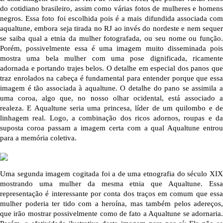
do cotidiano brasileiro, assim como várias fotos de mulheres e homens 
negros. Essa foto foi escolhida pois é a mais difundida associada com 
aqualtune, embora seja tirada no RJ ao invés do nordeste e nem sequer 
se saiba qual a etnia da mulher fotografada, ou seu nome ou função. 
Porém, possivelmente essa é uma imagem muito disseminada pois 
mostra uma bela mulher com uma pose dignificada, ricamente 
adornada e portando trajes belos. O detalhe em especial dos panos que 
traz enrolados na cabeça é fundamental para entender porque que essa 
imagem é tão associada à aqualtune. O detalhe do pano se assimila a 
uma coroa, algo que, no nosso olhar ocidental, está associado a 
realeza. E Aqualtune seria uma princesa, líder de um quilombo e de 
linhagem real. Logo, a combinação dos ricos adornos, roupas e da 
suposta coroa passam a imagem certa com a qual Aqualtune entrou 
para a memória coletiva.
Uma segunda imagem cogitada foi a de uma etnografia do século XIX 
mostrando uma mulher da mesma etnia que Aqualtune. Essa 
representação é interessante por conta dos traços em comum que essa 
mulher poderia ter tido com a heroína, mas também pelos adereços, 
que irão mostrar possivelmente como de fato a Aqualtune se adornaria. 