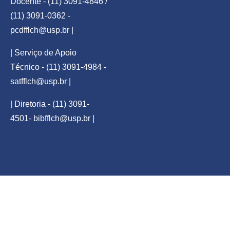
Docente - (11) 3091-4846 /
(11) 3091-0362 -
pcdfflch@usp.br
|
| Serviço de Apoio
Técnico - (11) 3091-4984 -
satfflch@usp.br
|
| Diretoria - (11) 3091-
4501-
bibfflch@usp.br
|