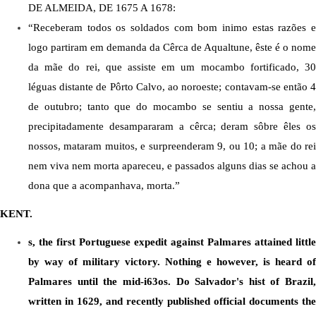
DE ALMEIDA, DE 1675 A 1678:
“Receberam todos os soldados com bom inimo estas razões e 
logo partiram em demanda da Cêrca de Aqualtune, êste é o nome 
da mãe do rei, que assiste em um mocambo fortificado, 30 
léguas distante de Pôrto Calvo, ao noroeste; contavam-se então 4 
de outubro; tanto que do mocambo se sentiu a nossa gente, 
precipitadamente desampararam a cêrca; deram sôbre êles os 
nossos, mataram muitos, e surpreenderam 9, ou 10; a mãe do rei 
nem viva nem morta apareceu, e passados alguns dias se achou a 
dona que a acompanhava, morta.”
KENT.
s, the first Portuguese expedit against Palmares attained little 
by way of military victory. Nothing e however, is heard of 
Palmares until the mid-i63os. Do Salvador's hist of Brazil, 
written in 1629, and recently published official documents the 