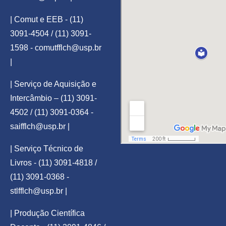
| Comut e EEB - (11)
3091-4504 / (11) 3091-
1598 -
comutfflch@usp.br
|
| Serviço de Aquisição e
Intercâmbio – (11) 3091-
4502 / (11) 3091-0364 -
saifflch@usp.br
|
| Serviço Técnico de
Livros - (11) 3091-4818 /
(11) 3091-0368 -
stlfflch@usp.br
|
| Produção Científica