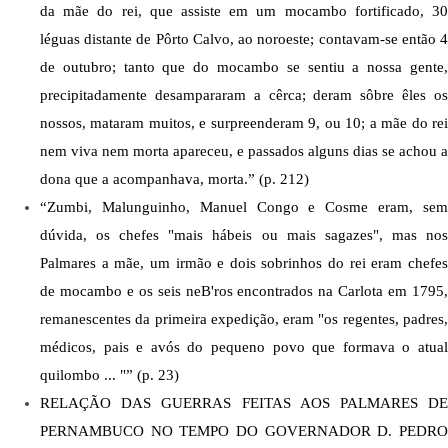
da mãe do rei, que assiste em um mocambo fortificado, 30 
léguas distante de Pôrto Calvo, ao noroeste; contavam-se então 4 
de outubro; tanto que do mocambo se sentiu a nossa gente, 
precipitadamente desampararam a cêrca; deram sôbre êles os 
nossos, mataram muitos, e surpreenderam 9, ou 10; a mãe do rei 
nem viva nem morta apareceu, e passados alguns dias se achou a 
dona que a acompanhava, morta.” (p. 212)
“Zumbi, Malunguinho, Manuel Congo e Cosme eram, sem 
dúvida, os chefes "mais hábeis ou mais sagazes", mas nos 
Palmares a mãe, um irmão e dois sobrinhos do rei eram chefes 
de mocambo e os seis neB'ros encontrados na Carlota em 1795, 
remanescentes da primeira expedição, eram "os regentes, padres, 
médicos, pais e avós do pequeno povo que formava o atual 
quilombo ... "” (p. 23)
RELAÇÃO DAS GUERRAS FEITAS AOS PALMARES DE 
PERNAMBUCO NO TEMPO DO GOVERNADOR D. PEDRO 